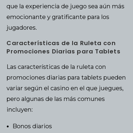
que la experiencia de juego sea aún más
emocionante y gratificante para los
jugadores.
Características de la Ruleta con
Promociones Diarias para Tablets
Las características de la ruleta con
promociones diarias para tablets pueden
variar según el casino en el que juegues,
pero algunas de las más comunes
incluyen:
Bonos diarios