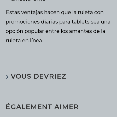
Estas ventajas hacen que la ruleta con
promociones diarias para tablets sea una
opción popular entre los amantes de la
ruleta en línea.
VOUS DEVRIEZ
ÉGALEMENT AIMER