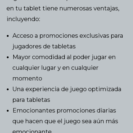
en tu tablet tiene numerosas ventajas,
incluyendo:
Acceso a promociones exclusivas para
jugadores de tabletas
Mayor comodidad al poder jugar en
cualquier lugar y en cualquier
momento
Una experiencia de juego optimizada
para tabletas
Emocionantes promociones diarias
que hacen que el juego sea aún más
emocionante