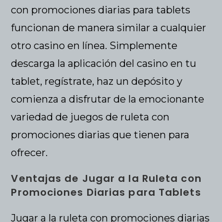
con promociones diarias para tablets
funcionan de manera similar a cualquier
otro casino en línea. Simplemente
descarga la aplicación del casino en tu
tablet, regístrate, haz un depósito y
comienza a disfrutar de la emocionante
variedad de juegos de ruleta con
promociones diarias que tienen para
ofrecer.
Ventajas de Jugar a la Ruleta con
Promociones Diarias para Tablets
Jugar a la ruleta con promociones diarias