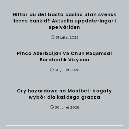
Hittar du det bästa casino utan svensk
licens bankid? Aktuella uppdateringar i
spelvärlden
31 juillet 2026
Pinco Azerbaijan və Onun Rəqəmsal
Bərabərlik Vizyonu
30 juillet 2026
Gry hazardowe na Mostbet: bogaty
wybór dla każdego gracza
30 juillet 2026