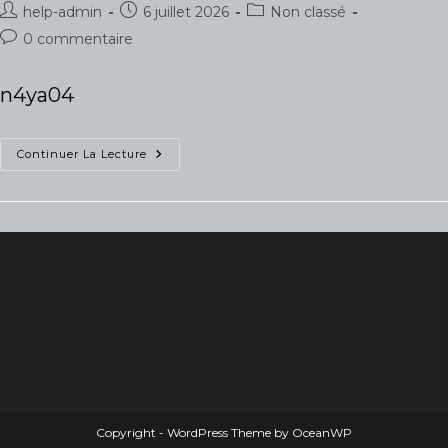
Auteur/autrice
Publication
Post
help-admin
6 juillet 2026
Non classé
de
publiée :
category:
Commentaires
0 commentaire
la
de
publication :
la
n4ya04
publication :
Gqzd4168iz5twh4yi
Continuer La Lecture
Copyright - WordPress Theme by OceanWP